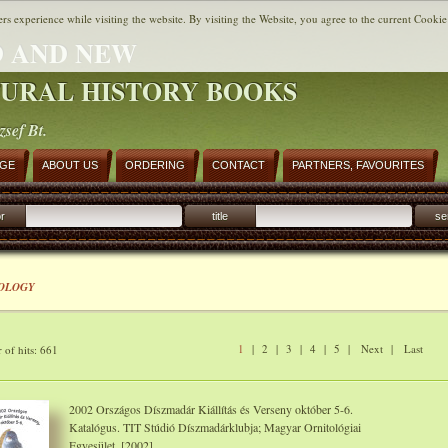
ers experience while visiting the website. By visiting the Website, you agree to the current Cookie
 AND NEW
URAL HISTORY BOOKS
zsef Bt.
AGE
ABOUT US
ORDERING
CONTACT
PARTNERS, FAVOURITES
r
title
se
OLOGY
1
|
2
|
3
|
4
|
5
|
Next
|
Last
of hits: 661
2002 Országos Díszmadár Kiállítás és Verseny október 5-6.
Katalógus. TIT Stúdió Díszmadárklubja; Magyar Ornitológiai
Egyesület, [2002]