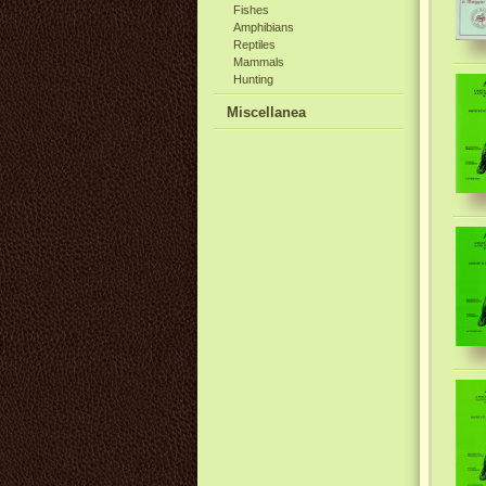
Fishes
Amphibians
Reptiles
Mammals
Hunting
Miscellanea