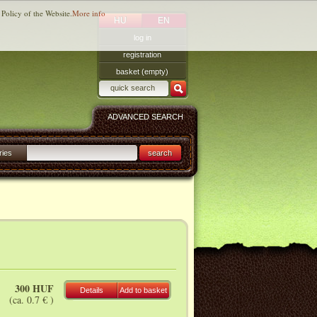
 Policy of the Website.
More info
HU
EN
log in
registration
basket (empty)
ADVANCED SEARCH
ries
search
300 HUF
Details
Add to basket
(ca. 0.7 € )