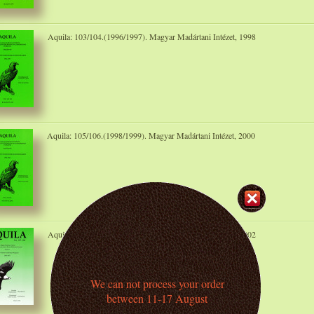
Aquila: 103/104.(1996/1997). Magyar Madártani Intézet, 1998
Aquila: 105/106.(1998/1999). Magyar Madártani Intézet, 2000
Aquila: 107/108.(2000/2001). Magyar Madártani Intézet, 2002
We can not process your order
between 11-17 August