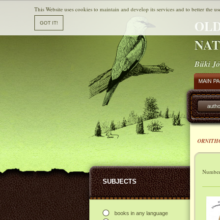
This Website uses cookies to maintain and develop its services and to better the us
OLD
NAT
Büki Jó
MAIN P
autho
ORNITH
Number 
SUBJECTS
books in any language