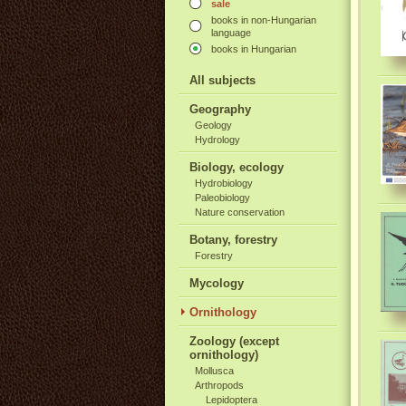
sale
books in non-Hungarian
language
books in Hungarian
All subjects
Geography
Geology
Hydrology
Biology, ecology
Hydrobiology
Paleobiology
Nature conservation
Botany, forestry
Forestry
Mycology
Ornithology
Zoology (except
ornithology)
Mollusca
Arthropods
Lepidoptera