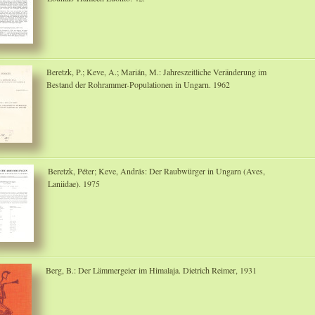
Beretzk, P.; Keve, A.; Marián, M.: Jahreszeitliche Veränderung im
Bestand der Rohrammer-Populationen in Ungarn. 1962
Beretzk, Péter; Keve, András: Der Raubwürger in Ungarn (Aves,
Laniidae). 1975
Berg, B.: Der Lämmergeier im Himalaja. Dietrich Reimer, 1931