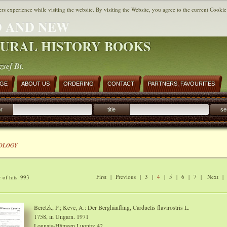
ers experience while visiting the website. By visiting the Website, you agree to the current Cookie
 AND NEW
URAL HISTORY BOOKS
zsef Bt.
AGE
ABOUT US
ORDERING
CONTACT
PARTNERS, FAVOURITES
r
title
se
OLOGY
First
|
Previous
|
3
|
4
|
5
|
6
|
7
|
Next
of hits: 993
Beretzk, P.; Keve, A.: Der Berghänfling, Carduelis flavirostris L.
1758, in Ungarn. 1971
Lounais-Hämeen Luonto: 42.