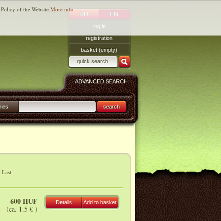
 Policy of the Website.
More info
HU
EN
log in
registration
basket (empty)
ADVANCED SEARCH
ries
search
|
Last
600 HUF
Details
Add to basket
(ca. 1.5 € )