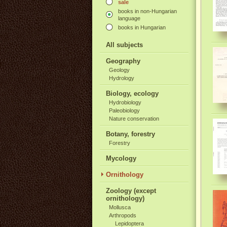
sale
books in non-Hungarian
language
books in Hungarian
All subjects
Geography
Geology
Hydrology
Biology, ecology
Hydrobiology
Paleobiology
Nature conservation
Botany, forestry
Forestry
Mycology
Ornithology
Zoology (except
ornithology)
Mollusca
Arthropods
Lepidoptera