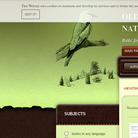
This Website uses cookies to maintain and develop its services and to better the us
OLD
NAT
Büki Jó
MAIN P
autho
ORNITH
Number 
SUBJECTS
books in any language