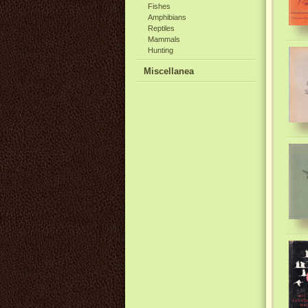
Fishes
Amphibians
Reptiles
Mammals
Hunting
Miscellanea