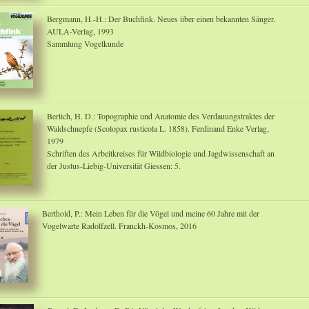
Bergmann, H.-H.: Der Buchfink. Neues über einen bekannten Sänger.
AULA-Verlag, 1993
Sammlung Vogelkunde
Berlich, H. D.: Topographie und Anatomie des Verdauungstraktes der
Waldschnepfe (Scolopax rusticola L. 1858). Ferdinand Enke Verlag,
1979
Schriften des Arbeitkreises für Wildbiologie und Jagdwissenschaft an
der Justus-Liebig-Universität Giessen: 5.
Berthold, P.: Mein Leben für die Vögel und meine 60 Jahre mit der
Vogelwarte Radolfzell. Franckh-Kosmos, 2016