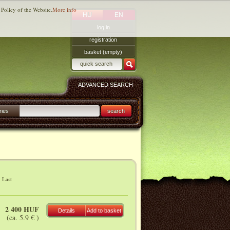
 Policy of the Website.
More info
HU
EN
log in
registration
basket (empty)
ADVANCED SEARCH
ries
search
|
Last
2 400 HUF
Details
Add to basket
(ca. 5.9 € )