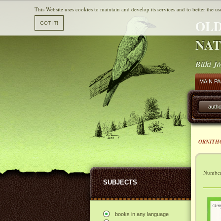
This Website uses cookies to maintain and develop its services and to better the us
OLD
NAT
Büki Jó
MAIN P
autho
ORNITH
Number 
SUBJECTS
books in any language