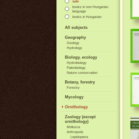
sale
books in non-Hungarian
language
books in Hungarian
All subjects
Geography
Geology
Hydrology
Biology, ecology
Hydrobiology
Paleobiology
Nature conservation
Botany, forestry
Forestry
Mycology
Ornithology
Zoology (except
ornithology)
Mollusca
Arthropods
Lepidoptera