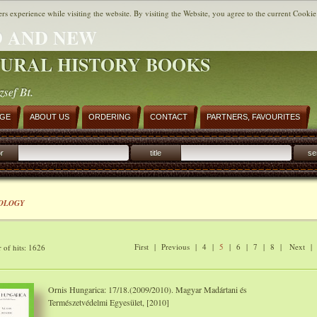
ers experience while visiting the website. By visiting the Website, you agree to the current Cookie
 AND NEW
URAL HISTORY BOOKS
zsef Bt.
AGE
ABOUT US
ORDERING
CONTACT
PARTNERS, FAVOURITES
r
title
se
OLOGY
First
|
Previous
|
4
|
5
|
6
|
7
|
8
|
Next
of hits: 1626
Ornis Hungarica: 17/18.(2009/2010). Magyar Madártani és
Természetvédelmi Egyesület, [2010]