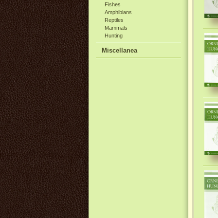
Fishes
Amphibians
Reptiles
Mammals
Hunting
Miscellanea