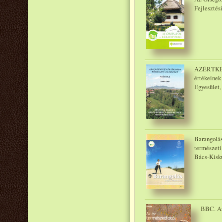
Fejlesztés
AZÉRTKE. 
értékeinek
Egyesület,
Barangolá
természeti
Bács-Kisk
BBC. Az