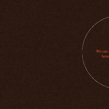
We can n
betw