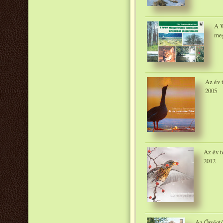
A W
meg
Az év 
2005
Az év t
2012
Az Őrségtő