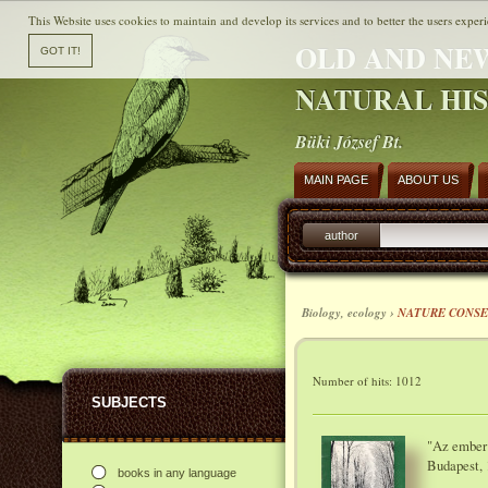
This Website uses cookies to maintain and develop its services and to better the users experi
OLD AND NE
NATURAL HI
Büki József Bt.
MAIN PAGE
ABOUT US
author
Biology, ecology ›
NATURE CONSE
Number of hits: 1012
SUBJECTS
"Az ember 
Budapest, 
books in any language