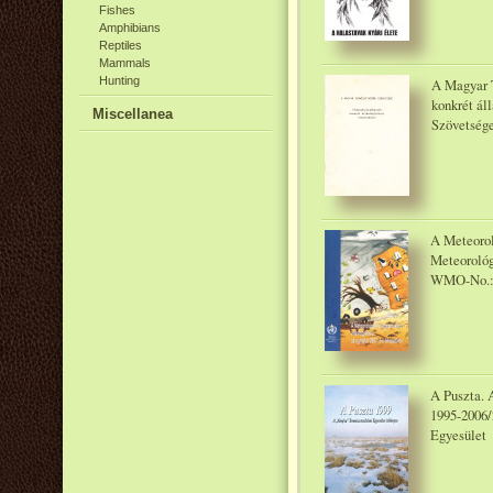
Fishes
Amphibians
Reptiles
Mammals
Hunting
A Magyar 
konkrét ál
Miscellanea
Szövetsége,
A Meteorol
Meteorológ
WMO-No.:
A Puszta. 
1995-2006
Egyesület