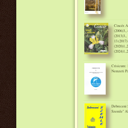
Cincér. A
(2006)3., 
(2013)3., 
13.(2017)1
(2020)1.,2
(2024)1.,
Crisicum: 1
Nemzeti Pa
Debreceni 
Szemle" Al