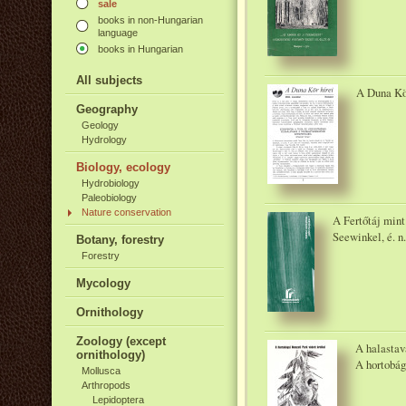
sale
books in non-Hungarian
language
books in Hungarian
All subjects
A Duna Kör
Geography
Geology
Hydrology
Biology, ecology
Hydrobiology
Paleobiology
Nature conservation
A Fertőtáj mint
Seewinkel, é. n.
Botany, forestry
Forestry
Mycology
Ornithology
Zoology (except
A halastava
ornithology)
A hortobág
Mollusca
Arthropods
Lepidoptera