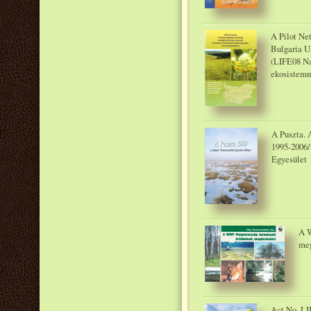
A Pilot Net
Bulgaria U
(LIFE08 Na
ekosistemn
A Puszta. 
1995-2006
Egyesület
A W
meg
Act No. LII