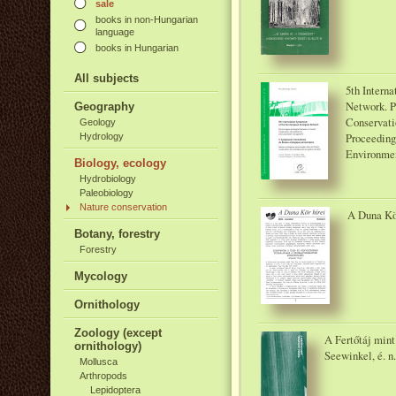
sale
books in non-Hungarian
language
books in Hungarian
All subjects
5th Intern
Network. P
Geography
Conservati
Geology
Proceeding
Hydrology
Environmen
Biology, ecology
Hydrobiology
Paleobiology
Nature conservation
A Duna Kör
Botany, forestry
Forestry
Mycology
Ornithology
Zoology (except
A Fertőtáj mint
ornithology)
Seewinkel, é. n.
Mollusca
Arthropods
Lepidoptera