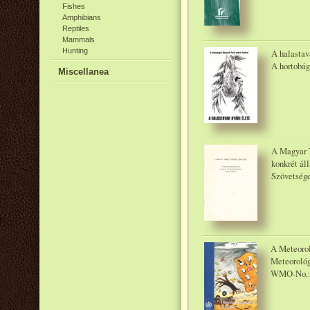
Fishes
Amphibians
Reptiles
Mammals
Hunting
A halastava
A hortobág
Miscellanea
A Magyar 
konkrét ál
Szövetsége,
A Meteorol
Meteorológ
WMO-No.: