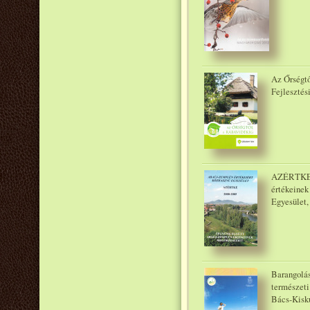
Az Őrségtő
Fejlesztés
AZÉRTKE. 
értékeinek
Egyesület,
Barangolá
természeti
Bács-Kisk