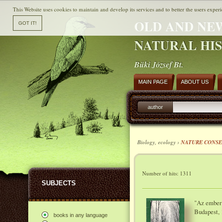
This Website uses cookies to maintain and develop its services and to better the users experi
OLD AND NE
NATURAL HI
Büki József Bt.
MAIN PAGE
ABOUT US
author
Biology, ecology ›
NATURE CONSE
Number of hits: 1311
SUBJECTS
"Az ember 
Budapest, 
books in any language