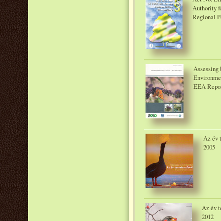
Authority f
Regional Po
Assessing 
Environme
EEA Repor
Az év 
2005
Az év t
2012