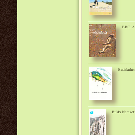
BBC. Az
Budakalász
Bükki Nemzeti 