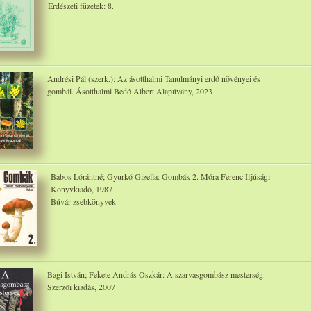
Erdészeti füzetek: 8.
Andrési Pál (szerk.): Az ásotthalmi Tanulmányi erdő növényei és
gombái. Ásotthalmi Bedő Albert Alapítvány, 2023
Babos Lórántné; Gyurkó Gizella: Gombák 2. Móra Ferenc Ifjúsági
Könyvkiadó, 1987
Búvár zsebkönyvek
Bagi István; Fekete András Oszkár: A szarvasgombász mesterség.
Szerzői kiadás, 2007