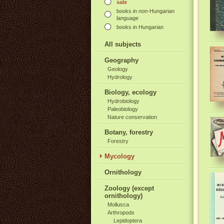
sale
books in non-Hungarian
language
books in Hungarian
All subjects
Geography
Geology
Hydrology
Biology, ecology
Hydrobiology
Paleobiology
Nature conservation
Botany, forestry
Forestry
Mycology
Ornithology
Zoology (except
ornithology)
Mollusca
Arthropods
Lepidoptera