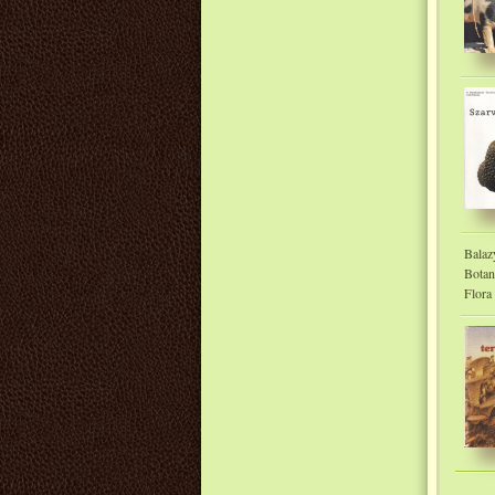
Balaz
Botan
Flora