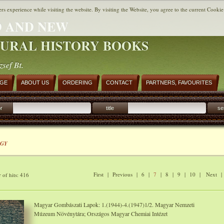
ers experience while visiting the website. By visiting the Website, you agree to the current Cookie
 AND NEW
URAL HISTORY BOOKS
zsef Bt.
AGE
ABOUT US
ORDERING
CONTACT
PARTNERS, FAVOURITES
r
title
se
GY
First
|
Previous
|
6
|
7
|
8
|
9
|
10
|
Next
of hits: 416
Magyar Gombászati Lapok: 1.(1944)-4.(1947)1/2. Magyar Nemzeti
Múzeum Növénytára; Országos Magyar Chemiai Intézet