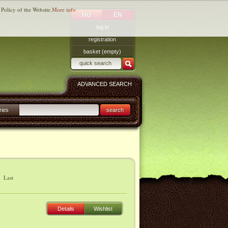
 Policy of the Website.
More info
HU
EN
log in
registration
basket (empty)
ADVANCED SEARCH
ries
search
|
Last
Details
Wishlist