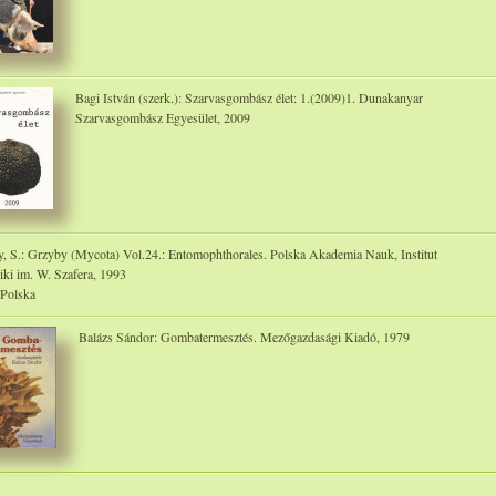
Bagi István (szerk.): Szarvasgombász élet: 1.(2009)1. Dunakanyar
Szarvasgombász Egyesület, 2009
y, S.: Grzyby (Mycota) Vol.24.: Entomophthorales. Polska Akademia Nauk, Institut
iki im. W. Szafera, 1993
 Polska
Balázs Sándor: Gombatermesztés. Mezőgazdasági Kiadó, 1979