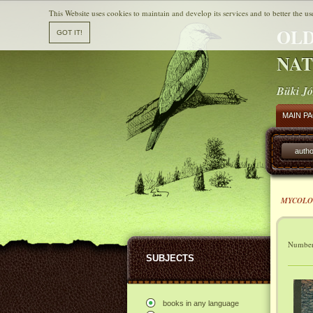
This Website uses cookies to maintain and develop its services and to better the us
OLD
NAT
Büki Jó
MAIN P
autho
MYCOLO
Number 
SUBJECTS
books in any language