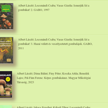
Albert László; Locsmándi Csaba; Vasas Gizella: Ismerjük fel a
gombákat! 2. GABO, 1997
Albert László; Locsmándi Csaba; Vasas Gizella: Ismerjük fel a
gombákat! 3. Hazai védett és veszélyeztetett gombafajok. GABO,
2011
Albert László; Dima Bálint; Finy Péter; Koszka Attila; Benedek
Lajos; Pál-Fám Ferenc: Képes gombakalauz. Magyar Mikológiai
Társaság, 2023
Albert László; Jakucs Erzsébet; Kékedi Tibor; Locsmándi Csaba;