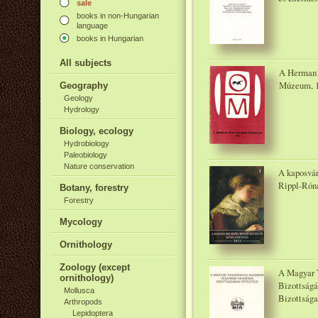
sale
books in non-Hungarian
language
books in Hungarian
All subjects
A Herman 
Múzeum, 
Geography
Geology
Hydrology
Biology, ecology
Hydrobiology
Paleobiology
Nature conservation
A kaposvár
Rippl-Rón
Botany, forestry
Forestry
Mycology
Ornithology
Zoology (except
A Magyar 
ornithology)
Bizottságá
Mollusca
Bizottsága
Arthropods
Lepidoptera