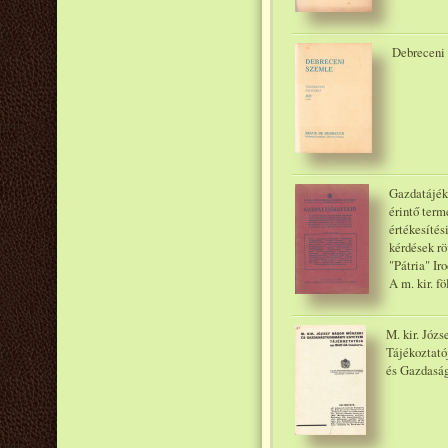
Debreceni 
Gazdatájék
érintő term
értékesítés
kérdések r
"Pátria" Ir
A m. kir. f
M. kir. Józ
Tájékoztató
és Gazdasá