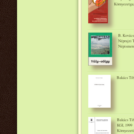
Környezetga
B. Kovács 
Néprajzi 
Népismeret
Bakács Tib
Bakács Tib
KGI, 1999
Környezetü