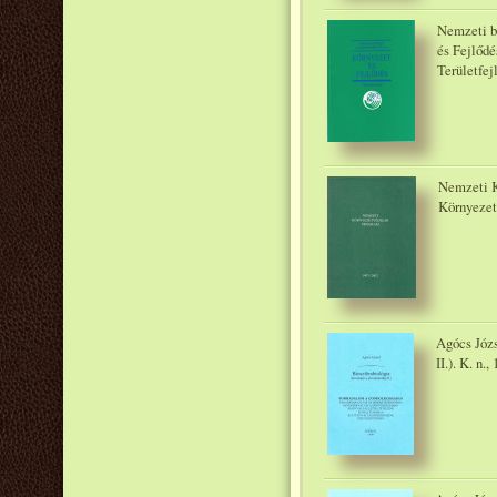
Nemzeti b
és Fejlődé
Területfej
Nemzeti K
Környezet
Agócs Józs
II.). K. n.,