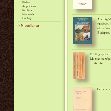
Fishes
Amphibians
Reptiles
Mammals
Hunting
A Világör
tükrében. 
Miscellanea
of the Wor
Budapest, 
Bibliographia l
Magyar mezőgaz
1934-1968
Debreceni 