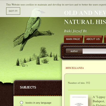
This Website uses cookies to maintain and develop its services and to better the users experi
OLD AND NE
NATURAL HI
Büki József Bt.
MAIN PAGE
ABOUT US
author
MISCELLANEA
Number of hits: 352
SUBJECTS
A "Lippay 
Budapest, 
books in any language
és Élelmis