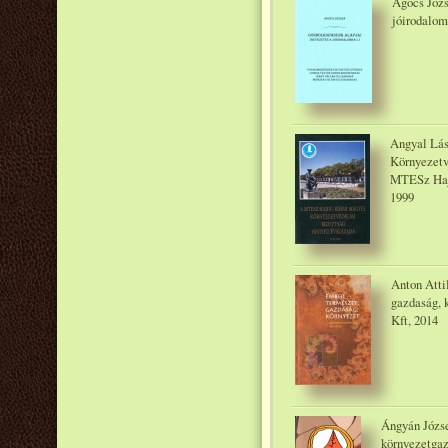
Agócs Józs
jóirodalomba
Angyal Lás
Környezetv
MTESz Haj
1999
Anton Atti
gazdaság,
Kft, 2014
Ángyán Józse
környezetgaz