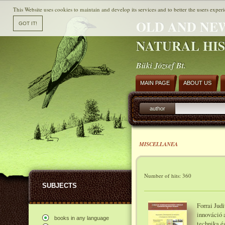
This Website uses cookies to maintain and develop its services and to better the users experi
OLD AND NE
NATURAL HI
Büki József Bt.
MAIN PAGE
ABOUT US
author
MISCELLANEA
Number of hits: 360
SUBJECTS
Forrai Jud
innováció 
books in any language
technika é