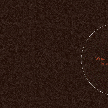
We can n
betw