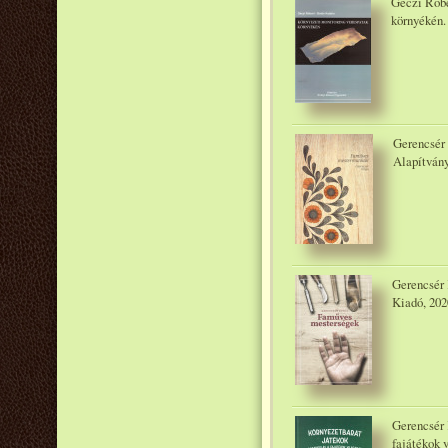
Géczi Róbe
környékén.
Gerencsér
Alapítvány
Gerencsér
Kiadó, 202
Gerencsér 
fajátékok 