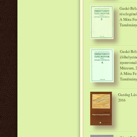
Gaskó Bél
részlegéne
A Móra Fe
Tanulmányo
Gaskó Béla
élőhelyein
nyomvonalá
Múzeum, 
A Móra Fe
Tanulmányo
Gazdag Lász
2016