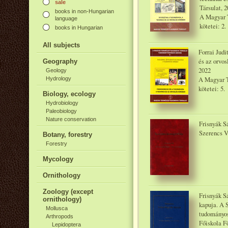
sale
Társulat, 
books in non-Hungarian
A Magyar 
language
kötetei: 2.
books in Hungarian
All subjects
Forrai Judi
és az orvo
Geography
2022
Geology
A Magyar T
Hydrology
kötetei: 5.
Biology, ecology
Hydrobiology
Paleobiology
Nature conservation
Frisnyák S
Szerencs V
Botany, forestry
Forestry
Mycology
Ornithology
Zoology (except
Frisnyák S
ornithology)
kapuja. A 
Mollusca
tudományos
Arthropods
Főiskola F
Lepidoptera