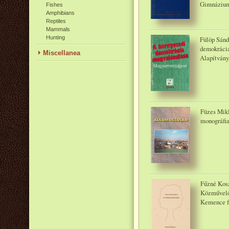
Gimnázium
Fishes
Amphibians
Reptiles
Mammals
Hunting
Fülöp Sánd
demokrácia
Miscellanea
Alapítvány
Füzes Mikl
monográfi
Fűzné Kos
Közművelőd
Kemence fü