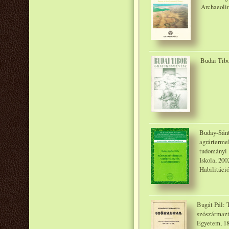
Archaeoli
Budai Tibo
Buday-Sánt
agrárterme
tudományi 
Iskola, 200
Habilitáció
Bugát Pál: 
szószármazta
Egyetem, 1