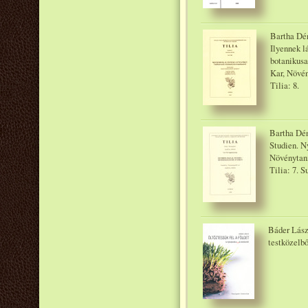
Bartha Dén
Ilyennek l
botanikus
Kar, Növén
Tilia: 8.
Bartha Dén
Studien. N
Növénytani
Tilia: 7. 
Báder Lászl
testközelb