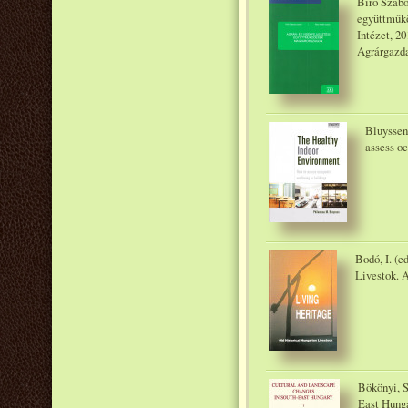
Biró Szabo
együttműk
Intézet, 20
Agrárgazd
Bluyssen
assess oc
Bodó, I. (e
Livestok. 
Bökönyi, S
East Hunga