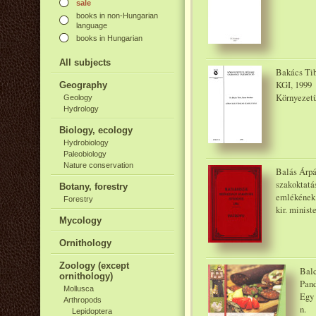
sale
books in non-Hungarian
language
books in Hungarian
All subjects
Bakács Tib
KGI, 1999
Geography
Környezetü
Geology
Hydrology
Biology, ecology
Hydrobiology
Paleobiology
Nature conservation
Balás Árpá
szakoktatá
Botany, forestry
emlékének 
Forestry
kir. minist
Mycology
Ornithology
Zoology (except
Balc
ornithology)
Pand
Mollusca
Egy 
Arthropods
n.
Lepidoptera