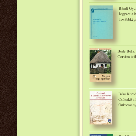
Bándi Gyul
Jegyzet a 
Továbbképz
Bede Béla: 
Corvina út
Béni Korné
Csókakő a 
Önkormány