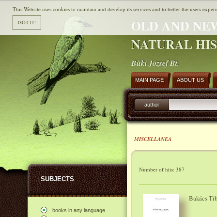
This Website uses cookies to maintain and develop its services and to better the users experi
OLD AND NE
NATURAL HI
Büki József Bt.
MAIN PAGE
ABOUT US
author
MISCELLANEA
Number of hits: 387
SUBJECTS
Bakács Tib
books in any language