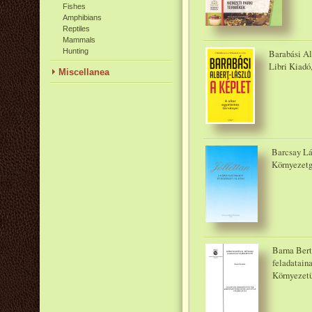
Fishes
Amphibians
Reptiles
Mammals
Hunting
Barabási Al
Libri Kiadó
Miscellanea
Barcsay Lás
Környezetg
Barna Bert
feladatain
Környezetü