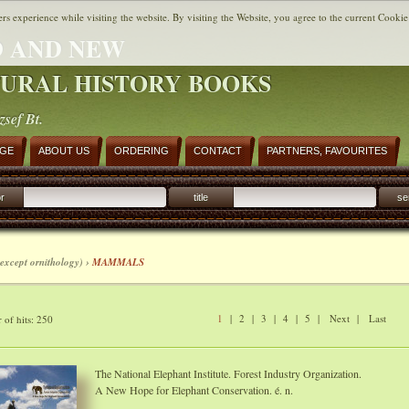
ers experience while visiting the website. By visiting the Website, you agree to the current Cookie
 AND NEW
URAL HISTORY BOOKS
zsef Bt.
AGE
ABOUT US
ORDERING
CONTACT
PARTNERS, FAVOURITES
r
title
se
except ornithology) ›
MAMMALS
1
|
2
|
3
|
4
|
5
|
Next
|
Last
of hits: 250
The National Elephant Institute. Forest Industry Organization.
A New Hope for Elephant Conservation. é. n.