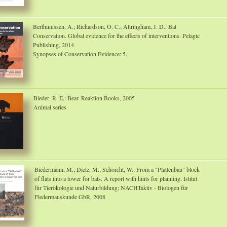
Berthinussen, A.; Richardson, O. C.; Altringham, J. D.: Bat
Conservation. Global evidence for the effects of interventions. Pelagic
Publishing, 2014
Synopses of Conservation Evidence: 5.
Bieder, R. E.: Bear. Reaktion Books, 2005
Animal series
Biedermann, M.; Dietz, M.; Schorcht, W.: From a "Plattenbau" block
of flats into a tower for bats. A report with hints for planning. Istitut
für Tierökologie und Naturbildung; NACHTaktiv - Biologen für
Fledermauskunde GbR, 2008