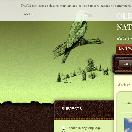
This Website uses cookies to maintain and develop its services and to better the us
OLD
NAT
Büki Jó
MAIN P
autho
Zoology (
Number 
SUBJECTS
books in any language