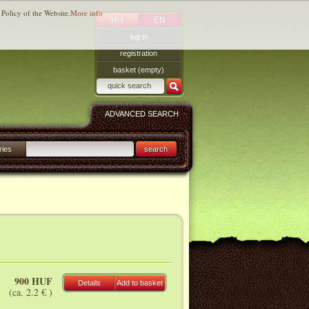
 Policy of the Website.
More info
HU
EN
log in
registration
basket (empty)
ADVANCED SEARCH
ries
search
900 HUF
Details
Add to basket
(ca. 2.2 € )