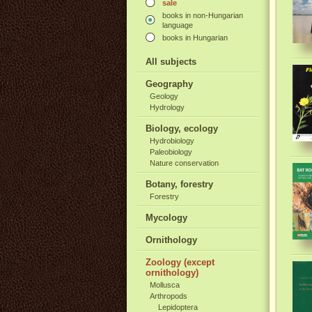
sale
books in non-Hungarian
language
books in Hungarian
All subjects
Geography
Geology
Hydrology
Biology, ecology
Hydrobiology
Paleobiology
Nature conservation
Botany, forestry
Forestry
Mycology
Ornithology
Zoology (except
ornithology)
Mollusca
Arthropods
Lepidoptera