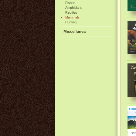
Fishes
Amphibians
Reptiles
Mammals
Hunting
Miscellanea