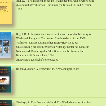
Blanke, R.: Fellbezeichnungen im Pelzhandel und Pelzgewerbe sowie
die artenschutzrechtlichen Bestimmungen für die Ein- und Ausfuhr.
1995
Bögel, R.: Lebensraumansprüche der Gemse in Wechselwirkung zu
Waldentwicklung und Tourismus. Abschlussbericht zum E+E-
Vorhaben "Einsatz automatischer Telemetriesysteme zur
Untersuchung der Raum-zeitlichen Nutzungsmuster der Gams im
Nationalpark Berchtesgaden" des Bundesamt für Naturschutz.
Bundesamt für Naturschutz, 2001
Angewandte Landschaftsökologie: 35.
Bökönyi Sándor: A Przewalski-ló. Archaeolingua, 2006
Bökönyi, S.: Das Przewalski-Pferd. Die Wiederbelebung einer fast