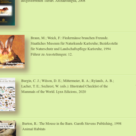
ausgestorbenen Tierart. Archaeolingua, 2008
Braun, M.; Weick, F.: Fledermäuse brauchen Freunde.
Staatliches Museum für Naturkunde Karlsruhe; Bezirksstelle
für Naturschutz und Landschaftspflege Karlsruhe, 1994
Führer zu Ausstellungen: 12.
Burgin, C. J.; Wilson, D. E.; Mittermeier, R. A.; Rylands, A. B.;
Lacher, T. E.; Sechrest, W. (eds.): Illustrated Checklist of the
Mammals of the World. Lynx Edicions, 2020
Burton, R.: The Mouse in the Barn. Gareth Stevens Publishing, 1998
Animal Habitats