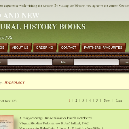
ers experience while visiting the website. By visiting the Website, you agree to the current Cookie
 AND NEW
URAL HISTORY BOOKS
zsef Bt.
AGE
ABOUT US
ORDERING
CONTACT
PARTNERS, FAVOURITES
r
title
se
y ›
HYDROLOGY
1
|
2
|
3
|
4
|
5
|
Next
|
Last
of hits: 123
A magyarországi Duna-szakasz és kisebb mellékvizei.
Vízgazdálkodási Tudományos Kutató Intézet, 1962
Magyarország Hidrológiai Atlasza. I.: Folyóink vízgyűjtője: 9.