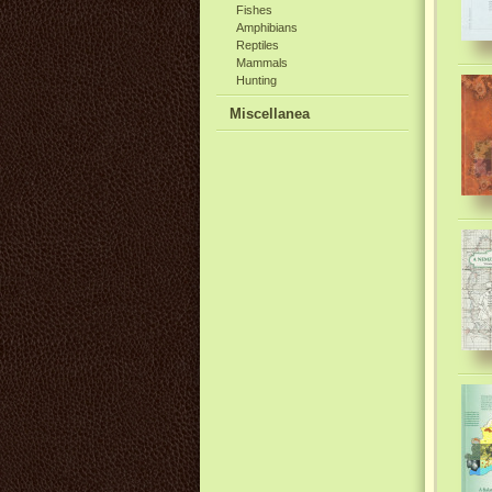
Fishes
Amphibians
Reptiles
Mammals
Hunting
Miscellanea