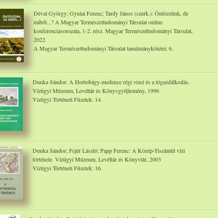
Dévai György; Gyulai Ferenc; Tardy János (szerk.): Öntözzünk, de
miből...? A Magyar Természettudományi Társulat online
konferenciasorozata, 1-2. rész. Magyar Természettudományi Társulat,
2022
A Magyar Természettudományi Társulat tanulmánykötetei: 6.
Dunka Sándor: A Hortobágy-medence régi vizei és a tógazdálkodás.
Vízügyi Múzeum, Levéltár és Könyvgyűjtemény, 1996
Vizügyi Történeti Füzetek: 14.
Dunka Sándor; Fejér László; Papp Ferenc: A Közép-Tiszántúl vízi
története. Vízügyi Múzeum, Levéltár és Könyvtár, 2003
Vizügyi Történeti Füzetek: 16.