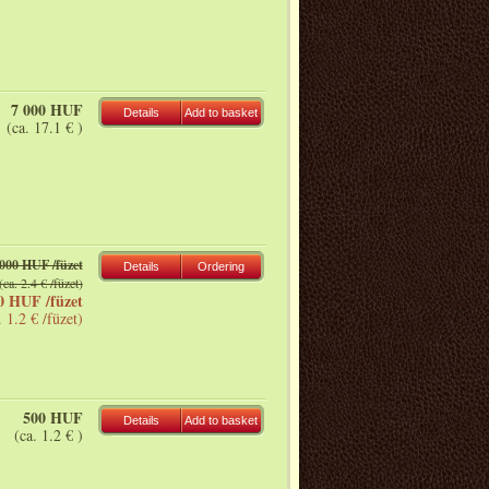
7 000 HUF
Details
Add to basket
(ca. 17.1 € )
 000 HUF /füzet
Details
Ordering
(ca. 2.4 € /füzet)
0 HUF /füzet
. 1.2 € /füzet)
500 HUF
Details
Add to basket
(ca. 1.2 € )