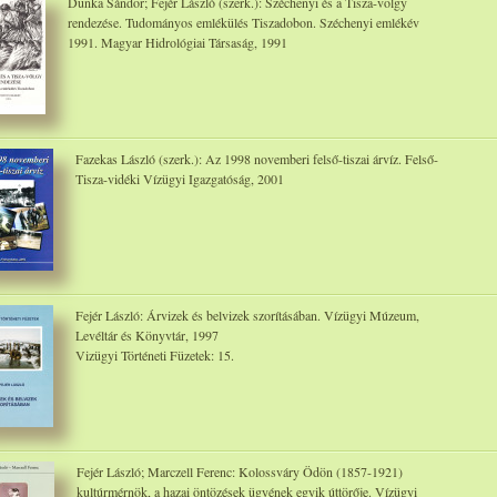
Dunka Sándor; Fejér László (szerk.): Széchenyi és a Tisza-völgy
rendezése. Tudományos emlékülés Tiszadobon. Széchenyi emlékév
1991. Magyar Hidrológiai Társaság, 1991
Fazekas László (szerk.): Az 1998 novemberi felső-tiszai árvíz. Felső-
Tisza-vidéki Vízügyi Igazgatóság, 2001
Fejér László: Árvizek és belvizek szorításában. Vízügyi Múzeum,
Levéltár és Könyvtár, 1997
Vizügyi Történeti Füzetek: 15.
Fejér László; Marczell Ferenc: Kolossváry Ödön (1857-1921)
kultúrmérnök, a hazai öntözések ügyének egyik úttörője. Vízügyi