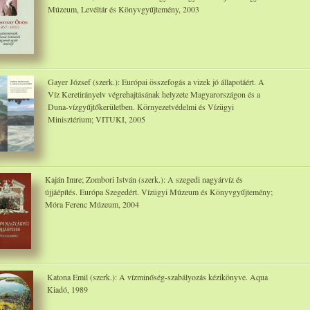
Múzeum, Levéltár és Könyvgyűjtemény, 2003
Gayer József (szerk.): Európai összefogás a vizek jó állapotáért. A
Víz Keretirányelv végrehajtásának helyzete Magyarországon és a
Duna-vízgyűjtőkerületben. Környezetvédelmi és Vízügyi
Minisztérium; VITUKI, 2005
Kaján Imre; Zombori István (szerk.): A szegedi nagyárvíz és
újjáépítés. Európa Szegedért. Vízügyi Múzeum és Könyvgyűjtemény;
Móra Ferenc Múzeum, 2004
Katona Emil (szerk.): A vízminőség-szabályozás kézikönyve. Aqua
Kiadó, 1989