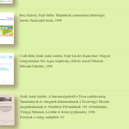
Bocz Károly; Fejér Huba: Települések csatornázási lehetőségei.
Imolex Tanácsadói Iroda, 1998
Csath Béla; Deák Antal András; Fejér László; Kaján Imre: Magyar
vízügytörténet. Pro Aqua Alapítvány; Eötvös József Főiskola
Műszaki Fakultás, 1998
Deák Antal András: A háromszögeléstől a Tisza-szabályozásig.
Tanulmányok és válogatott dokumentumok a Tiszavölgyi Társulat
megalakulásának és Vásárhelyi Pál halálának 150. évfordulójára.
Vízügyi Múzeum, Levéltár és Könyvgyűjtemény, 1996
Források a vízügy múltjából: 10.