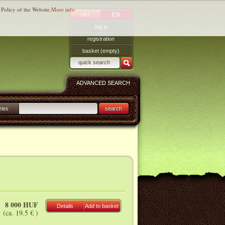
 Policy of the Website.
More info
HU
EN
log in
registration
basket (empty)
ADVANCED SEARCH
ries
search
8 000 HUF
Details
Add to basket
(ca. 19.5 € )