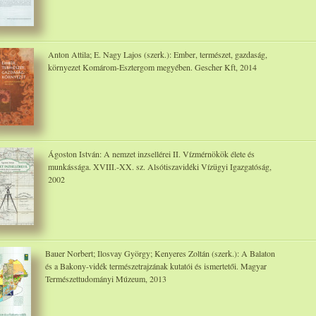
Anton Attila; E. Nagy Lajos (szerk.): Ember, természet, gazdaság,
környezet Komárom-Esztergom megyében. Gescher Kft, 2014
Ágoston István: A nemzet inzsellérei II. Vízmérnökök élete és
munkássága. XVIII.-XX. sz. Alsótiszavidéki Vízügyi Igazgatóság,
2002
Bauer Norbert; Ilosvay György; Kenyeres Zoltán (szerk.): A Balaton
és a Bakony-vidék természetrajzának kutatói és ismertetői. Magyar
Természettudományi Múzeum, 2013