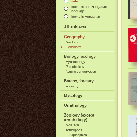
sale
books in non-Hungarian
language
books in Hungarian
All subjects
Geography
Geology
Hydrology
Biology, ecology
Hydrobiology
Paleobiology
Nature conservation
Botany, forestry
Forestry
Mycology
Ornithology
Zoology (except
ornithology)
Mollusca
Arthropods
Lepidoptera