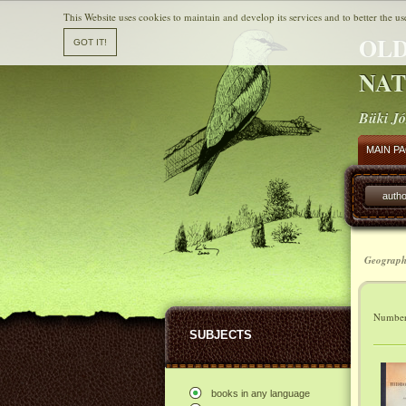
This Website uses cookies to maintain and develop its services and to better the us
OLD
NAT
Büki Jó
MAIN P
autho
Geograph
Number 
SUBJECTS
books in any language