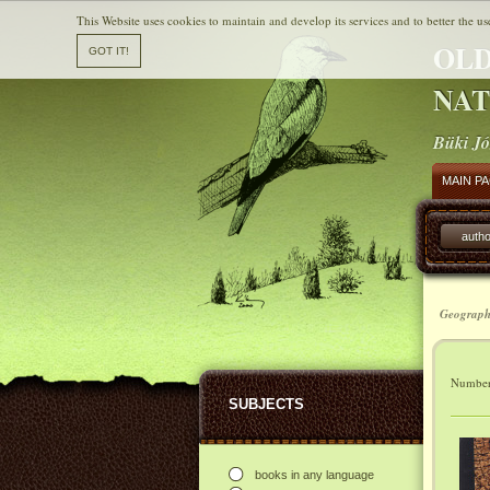
This Website uses cookies to maintain and develop its services and to better the us
OLD
NAT
Büki Jó
MAIN P
autho
Geograph
Number 
SUBJECTS
books in any language