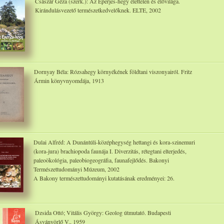
Császár Géza (szerk.): Az Eperjes-hegy élettelen és élővilága.
Kirándulásvezető természetkedvelőknek. ELTE, 2002
Dornyay Béla: Rózsahegy környékének földtani viszonyairól. Fritz
Ármin könyvnyomdája, 1913
Dulai Alfréd: A Dunántúli-középhegység hettangi és kora-szinemuri
(kora-jura) brachiopoda faunája I. Diverzitás, rétegtani elterjedés,
paleoökológia, paleobiogeográfia, faunafejlődés. Bakonyi
Természettudományi Múzeum, 2002
A Bakony természettudományi kutatásának eredményei: 26.
Dzsida Ottó; Vitális György: Geolog útmutató. Budapesti
Ásványörlő V., 1959