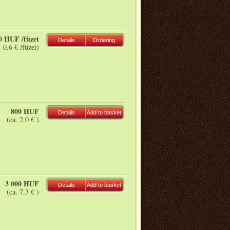
0 HUF /füzet
Details
Ordering
. 0.6 € /füzet)
800 HUF
Details
Add to basket
(ca. 2.0 € )
3 000 HUF
Details
Add to basket
(ca. 7.3 € )