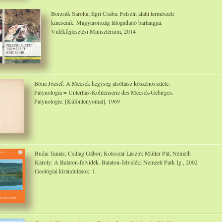
Borzsák Sarolta; Egri Csaba: Felszín alatti természeti
kincseink. Magyarország látogatható barlangjai.
Vidékfejlesztési Minisztérium, 2014
Bóna József: A Mecsek hegység alsóliász kőszénösszlete.
Palynologia = Unterlias-Kohlenserie des Mecsek-Gebirges.
Palynologie. [Különlenyomat]. 1969
Budai Tamás; Csillag Gábor; Koloszár László; Müller Pál; Németh
Károly: A Balaton-felvidék. Balaton-felvidéki Nemzeti Park Ig., 2002
Geológiai kirándulások: 1.