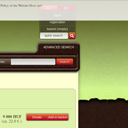
 Policy of the Website.
More info
HU
EN
log in
registration
basket (empty)
ADVANCED SEARCH
ries
search
9 000 HUF
Details
Add to basket
(ca. 22.0 € )