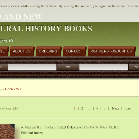
ers experience while visiting the website. By visiting the Website, you agree to the current Cookie
 AND NEW
URAL HISTORY BOOKS
zsef Bt.
AGE
ABOUT US
ORDERING
CONTACT
PARTNERS, FAVOURITES
r
title
se
y ›
GEOLOGY
1
|
2
|
3
|
4
|
5
|
Next
|
Last
of hits: 134
A Magyar Kir. Földtani Intézet Évkönyve: 16.(1907/1908). M. Kir.
Földtani Intézet