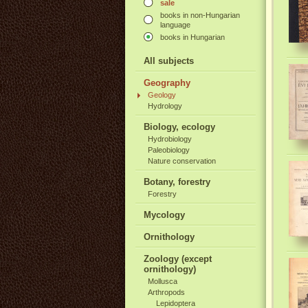
sale
books in non-Hungarian
language
books in Hungarian
All subjects
Geography
Geology
Hydrology
Biology, ecology
Hydrobiology
Paleobiology
Nature conservation
Botany, forestry
Forestry
Mycology
Ornithology
Zoology (except
ornithology)
Mollusca
Arthropods
Lepidoptera