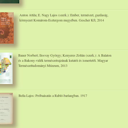
Anton Attila; E. Nagy Lajos (szerk.): Ember, természet, gazdaság,
környezet Komárom-Esztergom megyében. Gescher Kft, 2014
Bauer Norbert; Ilosvay György; Kenyeres Zoltán (szerk.): A Balaton
és a Bakony-vidék természetrajzának kutatói és ismertetői. Magyar
Természettudományi Múzeum, 2013
Bella Lajos: Próbaásatás a Rabló-barlangban. 1917