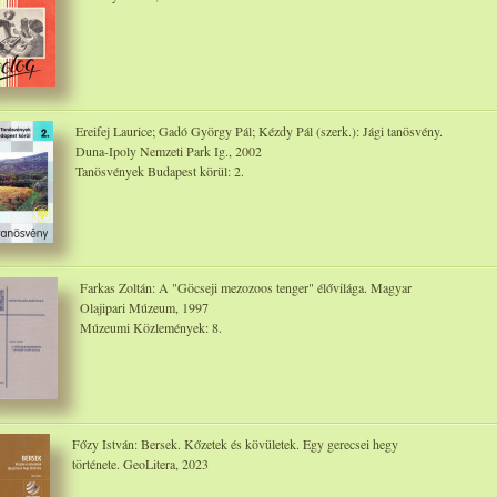
Ereifej Laurice; Gadó György Pál; Kézdy Pál (szerk.): Jági tanösvény.
Duna-Ipoly Nemzeti Park Ig., 2002
Tanösvények Budapest körül: 2.
Farkas Zoltán: A "Göcseji mezozoos tenger" élővilága. Magyar
Olajipari Múzeum, 1997
Múzeumi Közlemények: 8.
Főzy István: Bersek. Kőzetek és kövületek. Egy gerecsei hegy
története. GeoLitera, 2023