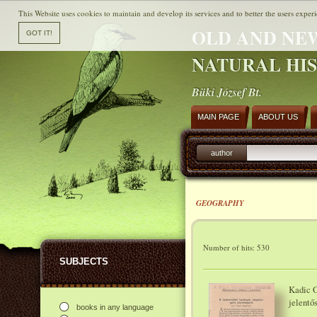
This Website uses cookies to maintain and develop its services and to better the users experi
OLD AND NE
NATURAL HI
Büki József Bt.
MAIN PAGE
ABOUT US
author
GEOGRAPHY
Number of hits: 530
SUBJECTS
Kadic O
jelentő
books in any language