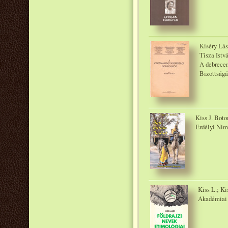
Kiséry Lás
Tisza Istv
A debrecen
Bizottságá
Kiss J. Boto
Erdélyi Nim
Kiss L.; Ki
Akadémiai 