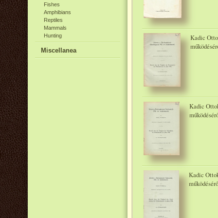
Fishes
Amphibians
Reptiles
Mammals
Hunting
Kadic Otto
működésérő
Miscellanea
Kadic Ottok
működésérő
Kadic Ottok
működésérő