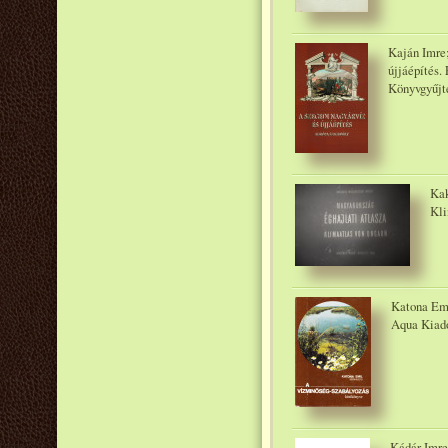
Kaján Imre;
újjáépítés.
Könyvgyűjt
Kak
Kli
Katona Emi
Aqua Kiadó
Kádár Imre