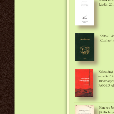
kiadás, 201
Kékesi Lász
Közalapítv
Kelecsényi
expedíció é
Tudományos
PAIGEO Alap
Kerekes Jó
[Különleny