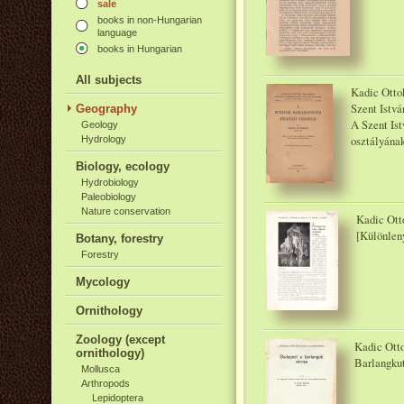
sale
books in non-Hungarian
language
books in Hungarian
All subjects
Kadic Ottok
Szent Istv
Geography
A Szent Is
Geology
osztályának 
Hydrology
Biology, ecology
Hydrobiology
Paleobiology
Nature conservation
Kadic Ott
[Különlen
Botany, forestry
Forestry
Mycology
Ornithology
Zoology (except
Kadic Otto
ornithology)
Barlangkut
Mollusca
Arthropods
Lepidoptera