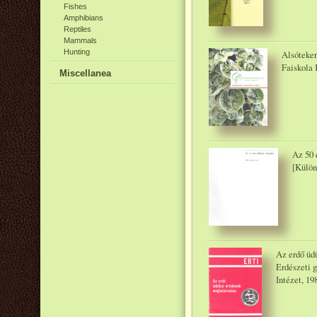
Fishes
Amphibians
Reptiles
Mammals
Hunting
Alsóteker
Faiskola K
Miscellanea
Az 50 
[Külön
Az erdő üd
Erdészeti 
Intézet, 19