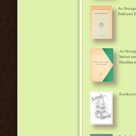
Az Országo
Erdészeti E
Az Országo
Intézet re
Házában m
Ászokcsava