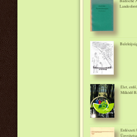
Badische A
Landesforst
Balekújság
Élet, erdő
Működő Ré
Erdészeti
Ügyvitets