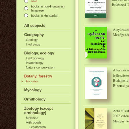
sale
Erdészeti 
books in non-Hungarian
language
books in Hungarian
All subjects
A nyárasok
Mezőgazda
Geography
Geology
Hydrology
Biology, ecology
Hydrobiology
Paleobiology
Nature conservation
A természe
fejlesztés
Botany, forestry
Budapesten
Forestry
Bizottsága
Mycology
Ornithology
Zoology (except
Acta silvat
ornithology)
2007.külön
Mollusca
Magyar Tu
Arthropods
Lepidoptera