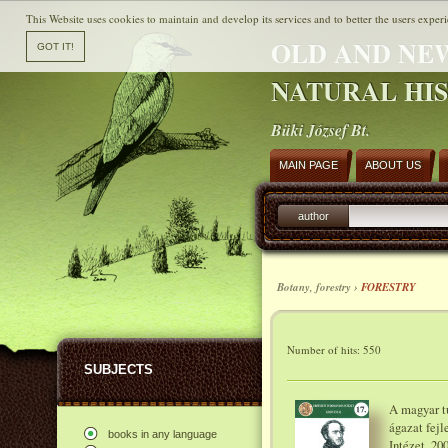
This Website uses cookies to maintain and develop its services and to better the users experi
OLD AND NE
NATURAL HI
Büki József Bt.
MAIN PAGE
ABOUT US
author
Botany, forestry ›
FORESTRY
Number of hits: 550
SUBJECTS
A magyar t
ágazat fej
books in any language
Intézet, 20