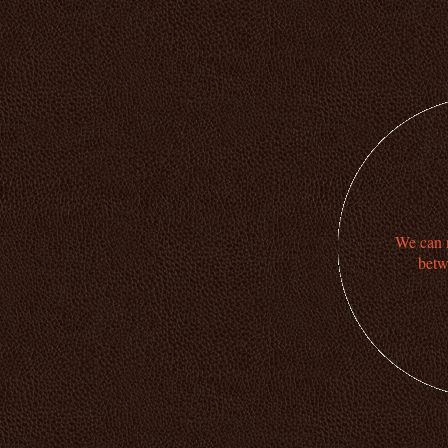
We can n
betw