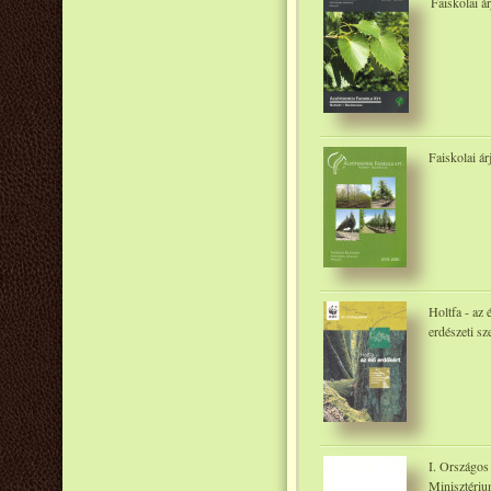
Faiskolai á
Faiskolai ár
Holtfa - az 
erdészeti 
I. Országos
Minisztériu