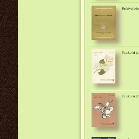
Erdővédelmi
Faiskolai á
Faiskolai á