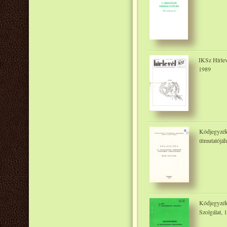
IKSz Hírlev
1989
Kódjegyzék
útmutatójáh
Kódjegyzék
Szolgálat, 