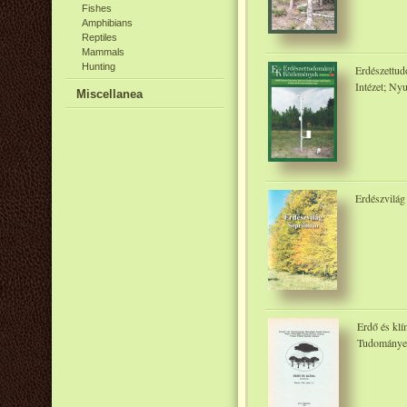
Fishes
Amphibians
Reptiles
Mammals
Hunting
Erdészettu
Intézet; Ny
Miscellanea
Erdészvilág
Erdő és klí
Tudománye