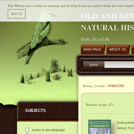
This Website uses cookies to maintain and develop its services and to better the users experi
OLD AND NE
NATURAL HI
Büki József Bt.
MAIN PAGE
ABOUT US
author
Botany, forestry ›
FORESTRY
Number of hits: 471
SUBJECTS
Erdészettu
Intézet; Ny
books in any language