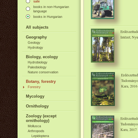
sale
books in non-Hungarian
language
books in Hungarian
All subjects
Erdészettu
Intézet; Ny
Geography
Geology
Hydrology
Biology, ecology
Hydrobiology
Paleobiology
Nature conservation
Erdészettu
Tudományos
Botany, forestry
Kara, 2016
Forestry
Mycology
Ornithology
Zoology (except
Erdészettud
ornithology)
Tudományos
Mollusca
Kara, 2017
Arthropods
Lepidoptera