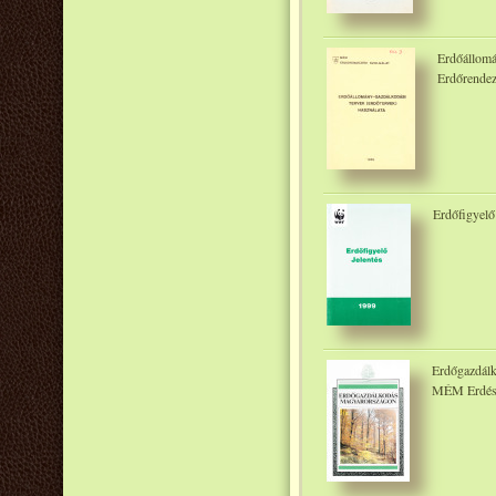
Erdőállomá
Erdőrendez
Erdőfigyelő
Erdőgazdálk
MÉM Erdésze