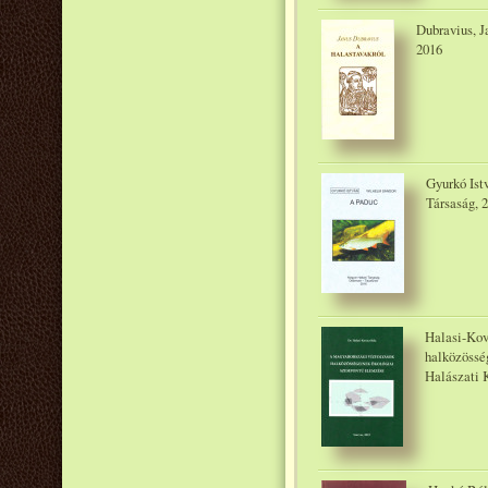
Dubravius, J
2016
Gyurkó Ist
Társaság, 
Halasi-Kov
halközössé
Halászati 