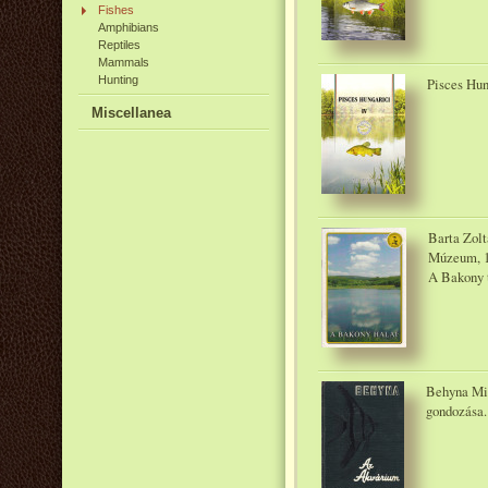
Fishes
Amphibians
Reptiles
Mammals
Hunting
Pisces Hun
Miscellanea
Barta Zol
Múzeum, 
A Bakony t
Behyna Mik
gondozása.