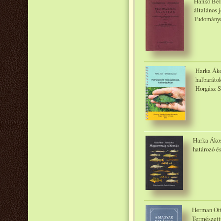
Hankó Béla
általános 
Tudományo
Harka Áko
halbaráto
Horgász S
Harka Ákos
határozó é
Herman Ottó
Természett