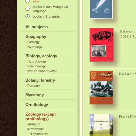
sale
books in non-Hungarian
language
books in Hungarian
All subjects
Halászat: 1
(1971)1-3.,
Geography
Geology
Hydrology
Biology, ecology
Hydrobiology
Paleobiology
Nature conservation
Halászat: 8
Botany, forestry
Forestry
Mycology
Ornithology
Zoology (except
Pisces Hun
ornithology)
Mollusca
Arthropods
Lepidoptera