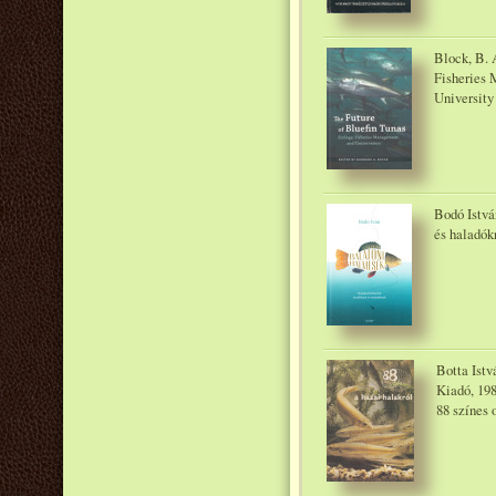
Block, B. A
Fisheries 
University
Bodó Istvá
és haladók
Botta Istv
Kiadó, 19
88 színes 