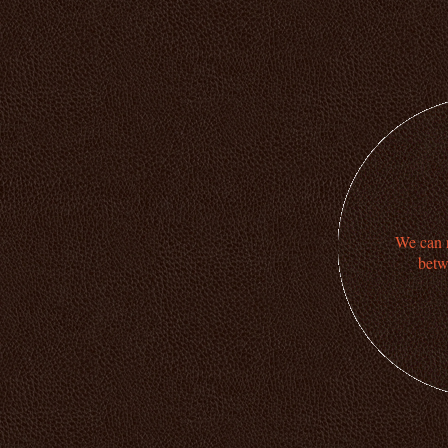
We can n
betw