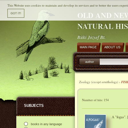
This Website uses cookies to maintain and develop its services and to better the users experi
OLD AND NE
NATURAL HI
Büki József Bt.
MAIN PAGE
ABOUT US
author
Zoology (except ornithology) ›
FIS
Number of hits: 154
SUBJECTS
A "fogas". 
books in any language