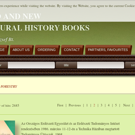
ers experience while visiting the website. By visiting the Website, you agree to the current Cookie
 AND NEW
URAL HISTORY BOOKS
zsef Bt.
AGE
ABOUT US
ORDERING
CONTACT
PARTNERS, FAVOURITES
r
title
se
 FORESTRY
First
|
Previous
|
1
|
2
|
3
|
4
|
5
|
Next
of hits: 2685
Az Országos Erdészeti Egyesület és az Erdészeti Tudományos Intézet
rendezésében 1986. március 11-12-én a Technika Házában megtartott
Tudományos Ülésszak. 1968