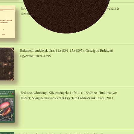
Erdészeti biztonsági szabályzat. Mezőgazdasági Ügyvitetszervezési és
Számítástechnikai Vállalat FAINFORG Igazgatósága, 1989
Erdészeti rendeletek tára: 11.(1891-15.(1895). Országos Erdészeti
Egyesület, 1891-1895
Erdészettudományi Közlemények: 1.(2011)1. Erdészeti Tudományos
Intézet; Nyugat-magyarországi Egyetem Erdőmérnöki Kara, 2011