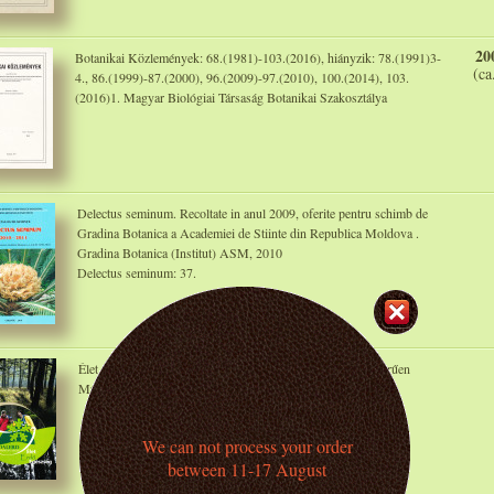
20
Botanikai Közlemények: 68.(1981)-103.(2016), hiányzik: 78.(1991)3-
(ca
4., 86.(1999)-87.(2000), 96.(2009)-97.(2010), 100.(2014), 103.
(2016)1. Magyar Biológiai Társaság Botanikai Szakosztálya
Delectus seminum. Recoltate in anul 2009, oferite pentru schimb de
Gradina Botanica a Academiei de Stiinte din Republica Moldova .
Gradina Botanica (Institut) ASM, 2010
Delectus seminum: 37.
Élet, erdő, egészség. DALERD. Délalföldi Erdészeti Zártkörűen
Működő Részvénytársaság, é. n.
We can not process your order
between 11-17 August