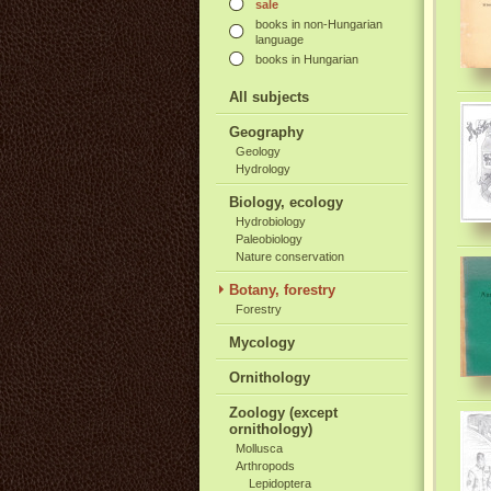
sale
books in non-Hungarian
language
books in Hungarian
All subjects
Geography
Geology
Hydrology
Biology, ecology
Hydrobiology
Paleobiology
Nature conservation
Botany, forestry
Forestry
Mycology
Ornithology
Zoology (except
ornithology)
Mollusca
Arthropods
Lepidoptera