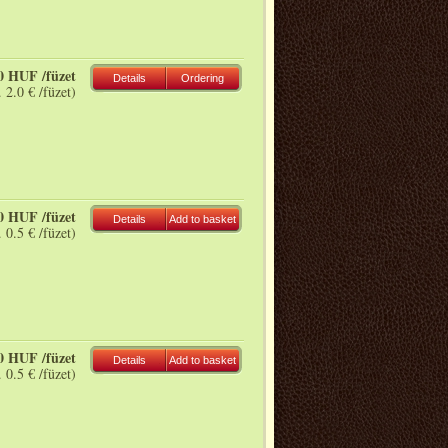
0 HUF /füzet
Details
Ordering
. 2.0 € /füzet)
0 HUF /füzet
Details
Add to basket
. 0.5 € /füzet)
0 HUF /füzet
Details
Add to basket
. 0.5 € /füzet)