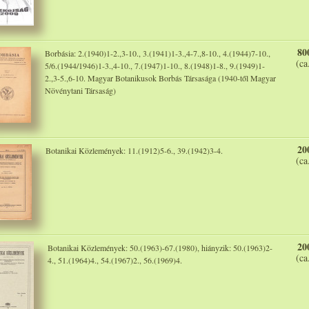
80
Borbásia: 2.(1940)1-2.,3-10., 3.(1941)1-3.,4-7.,8-10., 4.(1944)7-10.,
(ca
5/6.(1944/1946)1-3.,4-10., 7.(1947)1-10., 8.(1948)1-8., 9.(1949)1-
2.,3-5.,6-10. Magyar Botanikusok Borbás Társasága (1940-től Magyar
Növénytani Társaság)
20
Botanikai Közlemények: 11.(1912)5-6., 39.(1942)3-4.
(ca
20
Botanikai Közlemények: 50.(1963)-67.(1980), hiányzik: 50.(1963)2-
(ca
4., 51.(1964)4., 54.(1967)2., 56.(1969)4.