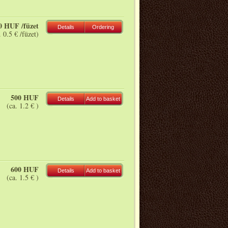
0 HUF /füzet
Details
Ordering
. 0.5 € /füzet)
500 HUF
Details
Add to basket
(ca. 1.2 € )
600 HUF
Details
Add to basket
(ca. 1.5 € )