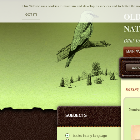
This Website uses cookies to maintain and develop its services and to better the us
OLD
NAT
Büki Jó
MAIN P
autho
BOTANY,
Number 
SUBJECTS
books in any language