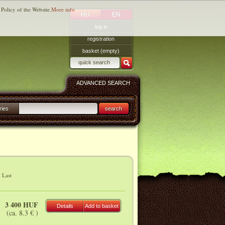
 Policy of the Website.
More info
HU
EN
log in
registration
basket (empty)
ADVANCED SEARCH
ries
search
|
Last
3 400 HUF
Details
Add to basket
(ca. 8.3 € )