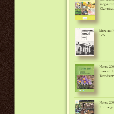
megvalósí
Ökoturiszt
Múzeumi Hí
1979
Natura 200
Európai Un
Természetv
Natura 200
Közösségek