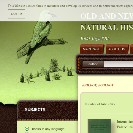
This Website uses cookies to maintain and develop its services and to better the users experi
OLD AND NE
NATURAL HI
Büki József Bt.
MAIN PAGE
ABOUT US
author
BIOLOGY, ECOLOGY
Number of hits: 2283
SUBJECTS
Internati
Paleoclim
books in any language