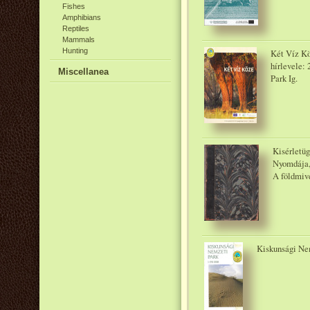
Fishes
Amphibians
Reptiles
Mammals
Hunting
Két Víz Kö
hírlevele:
Miscellanea
Park Ig.
Kisérletü
Nyomdája,
A földmive
Kiskunsági Nem