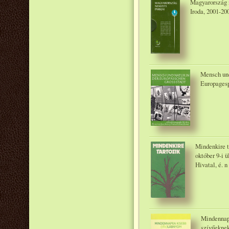
Magyarország n
Iroda, 2001-20
Mensch und
Europagesp
Mindenkire 
október 9-i 
Hivatal, é. n
Mindennapr
szívűeknek