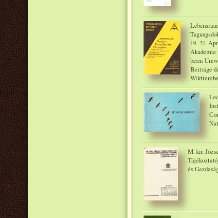
Lebensrau
Tagungsdok
19.-21. Apr
Akademie 
beim Umwe
Beiträge d
Württember
Led
Ins
Con
Nat
M. kir. Józ
Tájékoztató
és Gazdasá