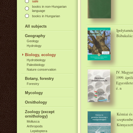
sale
books in non-Hungarian
language
books in Hungarian
All subjects
Ipolytarnó
Bábakalács
Geography
Geology
Hydrology
Biology, ecology
Hydrobiology
Paleobiology
Nature conservation
IV. Magyar
1999. ápri
Botany, forestry
Egyesülete
Forestry
é. n
Mycology
Ornithology
Zoology (except
Kémiai és 
ornithology)
szeptember
Mollusca
Környezet
Arthropods
Lepidoptera