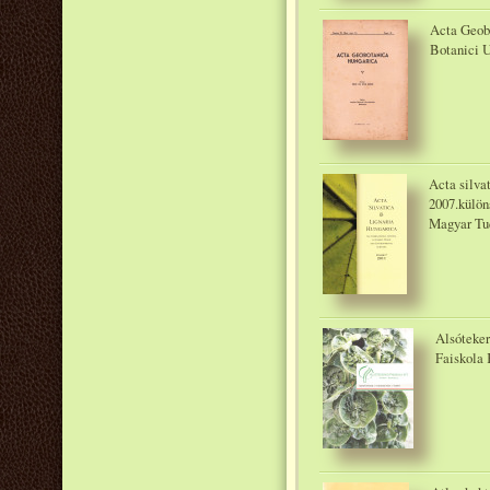
Acta Geobo
Botanici U
Acta silvat
2007.külön
Magyar Tu
Alsóteker
Faiskola K