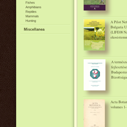
Fishes
Amphibians
Reptiles
Mammals
Hunting
A Pilot Net
Bulgaria U
Miscellanea
(LIFE08 Na
ekosistemn
A természe
fejlesztés
Budapesten
Bizottsága
Acta Botan
volumes 1-