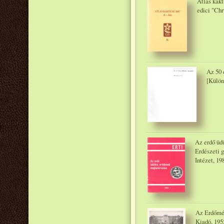
Atlas kakt
edici "Chr
Az 50 
[Külön
Az erdő üd
Erdészeti 
Intézet, 19
Az Erdőmé
Kiadó, 195