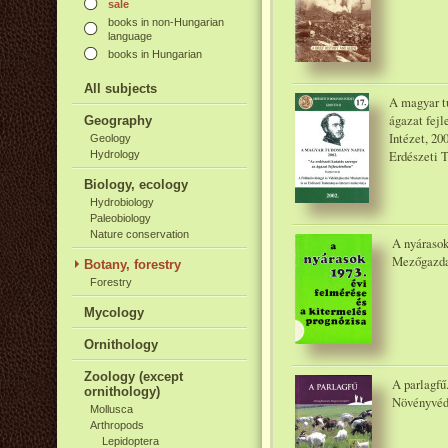
sale
books in non-Hungarian
language
books in Hungarian
All subjects
A magyar t
ágazat fej
Geography
Intézet, 20
Geology
Erdészeti 
Hydrology
Biology, ecology
Hydrobiology
Paleobiology
Nature conservation
A nyárasok
Mezőgazda
Botany, forestry
Forestry
Mycology
Ornithology
Zoology (except
A parlagfű
ornithology)
Növényvéde
Mollusca
Arthropods
Lepidoptera