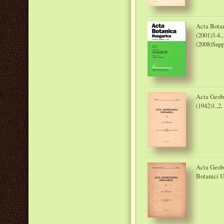
Acta Botan
(2001)3-4.,
(2008)Sup
Acta Geobo
(1942)1.,2.
Acta Geobo
Botanici U