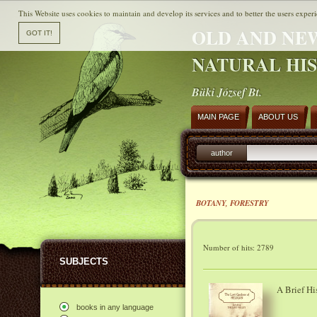
This Website uses cookies to maintain and develop its services and to better the users experi
OLD AND NE
NATURAL HI
Büki József Bt.
MAIN PAGE
ABOUT US
author
BOTANY, FORESTRY
Number of hits: 2789
SUBJECTS
A Brief Hi
books in any language