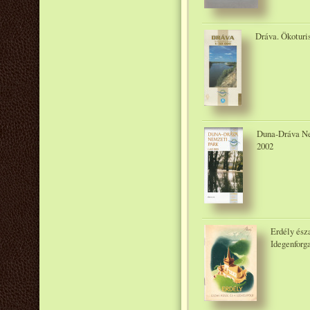
Dráva. Ökoturis
Duna-Dráva Nem
2002
Erdély ész
Idegenforga