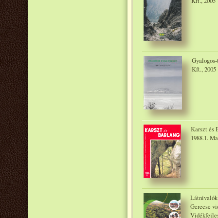
Kft., 2005
Gyalogos-t
Kft., 2005
Karszt és B
1988.1. Ma
Látnivalók 
Gerecse vi
Vidékfejle