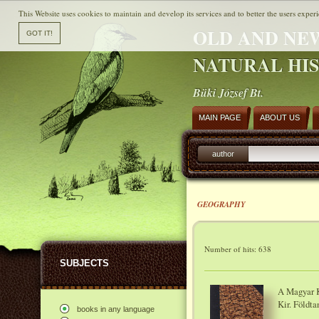
This Website uses cookies to maintain and develop its services and to better the users experi
OLD AND NE
NATURAL HI
Büki József Bt.
MAIN PAGE
ABOUT US
author
GEOGRAPHY
Number of hits: 638
SUBJECTS
A Magyar K
Kir. Földta
books in any language