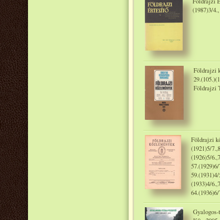
Földrajzi É
(1987)3/4.
Földrajzi 
29.(105.)(
Földrajzi 
Földrajzi kö
(1921)5/7.,8
(1926)5/6.,7
57.(1929)6/7
59.(1931)4/5
(1933)4/6.,7
64.(1936)6/
Gyalogos-t