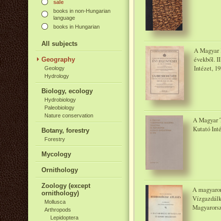
sale
books in non-Hungarian
language
books in Hungarian
All subjects
A Magyar K
évekből. I
Geography
Intézet, 1
Geology
Hydrology
Biology, ecology
Hydrobiology
Paleobiology
Nature conservation
A Magyar 
Kutató Int
Botany, forestry
Forestry
Mycology
Ornithology
Zoology (except
A magyaror
ornithology)
Vízgazdálk
Mollusca
Magyarorszá
Arthropods
Lepidoptera