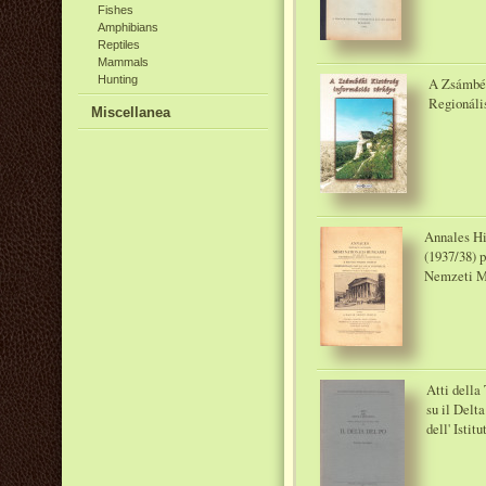
Fishes
Amphibians
Reptiles
Mammals
Hunting
A Zsámbék
Regionális
Miscellanea
Annales Hi
(1937/38) 
Nemzeti M
Atti della
su il Delt
dell' Istit