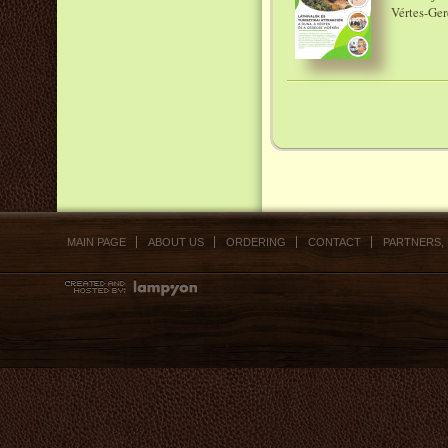
Vértes-Ger
MAIN PAGE
ABOUT US
ORDERING
CONTACT
PARTNERS,