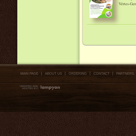
Vértes-Ger
MAIN PAGE
ABOUT US
ORDERING
CONTACT
PARTNERS,