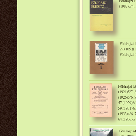
Földrajzi É
(1987)3/4.
Földrajzi 
29.(105.)(
Földrajzi 
Földrajzi kö
(1921)5/7.,8
(1926)5/6.,7
57.(1929)6/7
59.(1931)4/5
(1933)4/6.,7
64.(1936)6/
Gyalogos-t