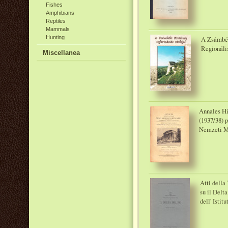
Fishes
Amphibians
Reptiles
Mammals
Hunting
A Zsámbék
Regionális
Miscellanea
Annales Hi
(1937/38) 
Nemzeti M
Atti della
su il Delt
dell' Istit