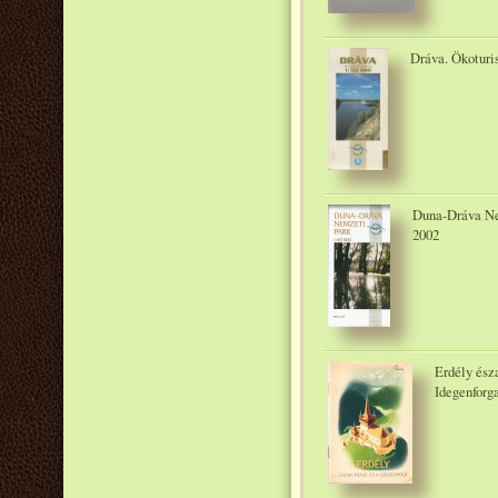
Dráva. Ökoturis
Duna-Dráva Nem
2002
Erdély ész
Idegenforga