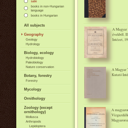
sale
books in non-Hungarian
language
books in Hungarian
All subjects
A Magyar K
évekből. I
Geography
Intézet, 1
Geology
Hydrology
Biology, ecology
Hydrobiology
Paleobiology
Nature conservation
A Magyar 
Kutató Int
Botany, forestry
Forestry
Mycology
Ornithology
Zoology (except
A magyaror
ornithology)
Vízgazdálk
Mollusca
Magyarorszá
Arthropods
Lepidoptera