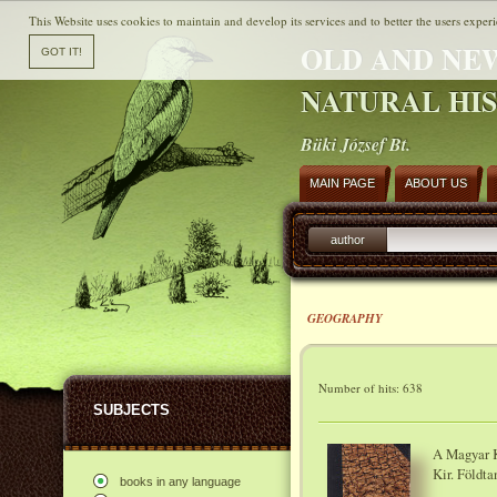
This Website uses cookies to maintain and develop its services and to better the users experi
OLD AND NE
NATURAL HI
Büki József Bt.
MAIN PAGE
ABOUT US
author
GEOGRAPHY
Number of hits: 638
SUBJECTS
A Magyar K
Kir. Földta
books in any language