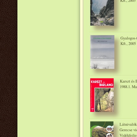
Kft., 2005
Gyalogos-t
Kft., 2005
Karszt és B
1988.1. Ma
Látnivalók 
Gerecse vi
Vidékfejle