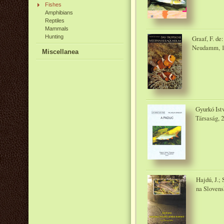
Fishes
Amphibians
Reptiles
Mammals
Hunting
Graaf, F. d
Neudamm, 1
Miscellanea
Gyurkó Ist
Társaság, 
Hajdú, J.;
na Slovens