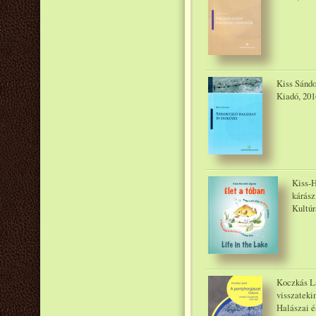
Kiss Sándo
Kiadó, 201
Kiss-H
kárász
Kultúr
Koczkás Lá
visszateki
Halászai é