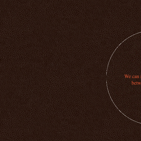
We can n
betw