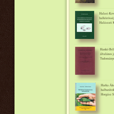
Halasi-Kov
halközössé
Halászati 
Hankó Béla
általános 
Tudományo
Harka Áko
halbaráto
Horgász S