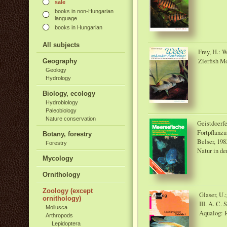
sale
books in non-Hungarian
language
books in Hungarian
All subjects
Frey, H.: 
Zierfish M
Geography
Geology
Hydrology
Biology, ecology
Hydrobiology
Paleobiology
Nature conservation
Geistdoerfe
Fortpflanzu
Botany, forestry
Belser, 198
Forestry
Natur in de
Mycology
Ornithology
Zoology (except
Glaser, U.;
ornithology)
III. A. C. 
Mollusca
Aqualog: R
Arthropods
Lepidoptera