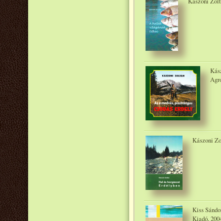
Kászoni Zolt
Kász
Agr
Kászoni Zo
Kiss Sándo
Kiadó, 200