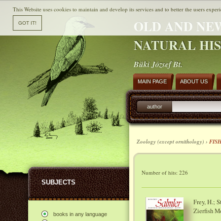
This Website uses cookies to maintain and develop its services and to better the users experi
OLD AND NE
NATURAL HI
Büki József Bt.
MAIN PAGE
ABOUT US
author
Zoology (except ornithology) ›
FIS
Number of hits: 226
SUBJECTS
Frey, H.; 
Zierfish M
books in any language