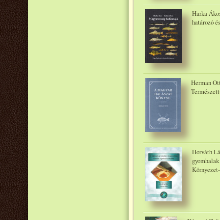
Harka Ákos
határozó é
Herman Ottó
Természett
Horváth Lá
gyomhalak 
Környezet-