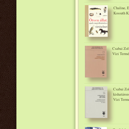
Chaline, E
Kossuth K
Csabai Zolt
Vízi Termé
Csabai Zol
kishatározó
Vízi Termé