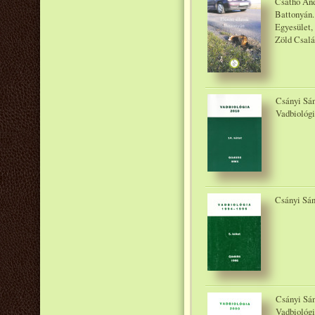
Csathó And
Battonyán
Egyesület,
Zöld Csalá
Csányi Sán
Vadbiológi
Csányi Sánd
Csányi Sán
Vadbiológi