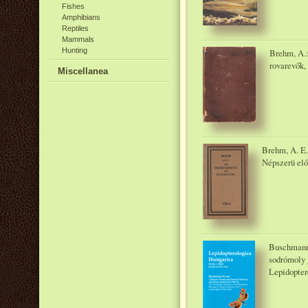
Fishes
Amphibians
Reptiles
Mammals
Hunting
Brehm, A.:
rovarevők,
Miscellanea
Brehm, A. E.
Népszerü el
Buschmann
sodrómoly 
Lepidopter