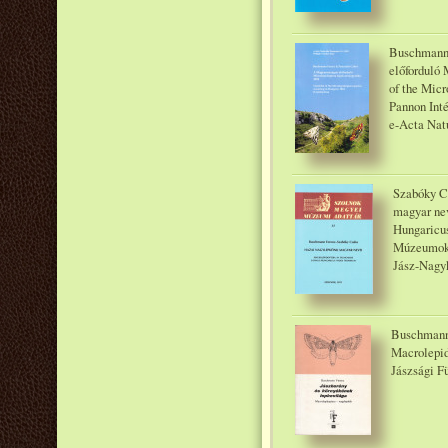
Buschmann 
előforduló 
of the Micr
Pannon Inté
e-Acta Natu
Szabóky C
magyar nev
Hungaricu
Múzeumok 
Jász-Nagy
Buschmann 
Macrolepid
Jászsági F