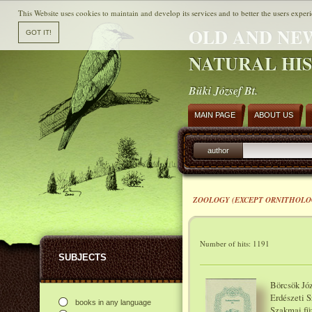
This Website uses cookies to maintain and develop its services and to better the users experi
OLD AND NE
NATURAL HI
Büki József Bt.
MAIN PAGE
ABOUT US
author
ZOOLOGY (EXCEPT ORNITHOLO
Number of hits: 1191
SUBJECTS
Börcsök Józ
Erdészeti S
books in any language
Szakmai füz