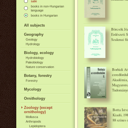
sale
books in non-Hungarian
language
books in Hungarian
All subjects
Börcsök Józ
Erdészeti 
Geography
Szakmai fü
Geology
Hydrology
Biology, ecology
Hydrobiology
Paleobiology
Nature conservation
Borhidi At
ezredfordu
Botany, forestry
Akadémia,
Forestry
Magyarorsz
Mycology
Tudományo
Ornithology
Zoology (except
Botta Istv
ornithology)
Kiadó, 19
Mollusca
88 színes 
Arthropods
Lepidoptera