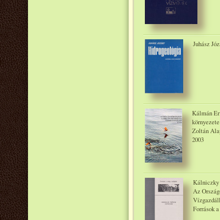
Juhász Józ
Kálmán Eri
környezete
Zoltán Ala
2003
Kálniczky 
Az Országo
Vízgazdálk
Források a