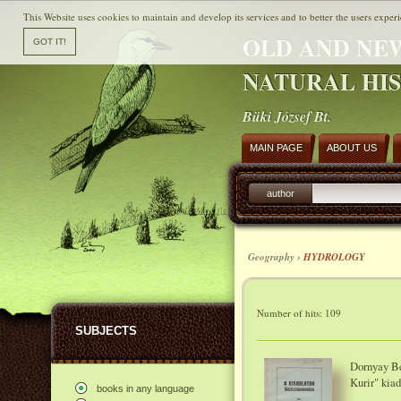
This Website uses cookies to maintain and develop its services and to better the users experi
OLD AND NE
NATURAL HI
Büki József Bt.
MAIN PAGE
ABOUT US
author
Geography ›
HYDROLOGY
Number of hits: 109
SUBJECTS
Dornyay Bé
Kurir" kia
books in any language