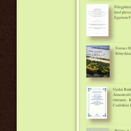
Félegyházi
késő pleis
Egyetem Fö
Ferencz R
Könyvkiad
Gyulai Rudo
Ármentesítő
története . 
Csallóközi 
Hajósy, A.