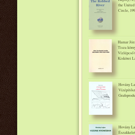
the United
Circle, 19
Hamar Józs
Tisza körny
Vízlépcső 
Kiskörei L
Hovány Laj
Vízépítősz
Grafoprodu
Hovány Laj
Északkelet