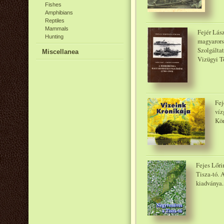
Fishes
Amphibians
Reptiles
Mammals
Fejér Lás
Hunting
magyarors
Szolgáltat
Miscellanea
Vizügyi Tö
Fej
víz
Kön
Fejes Lőri
Tisza-tó. 
kiadványa.