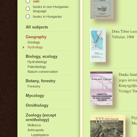
sale
books in non-Hungarian
language
books in Hungarian
All subjects
Dóra Tibor (sze
Vállalat, 1968
Geography
Geology
Hydrology
Biology, ecology
Hydrobiology
Paleobiology
Nature conservation
Dunka Sánd
jeges árvíz
Botany, forestry
Könyvgyűjt
Forestry
Vizügyi Tör
Mycology
Ornithology
Zoology (except
Fej
ornithology)
Mag
Mollusca
Arthropods
Lepidoptera